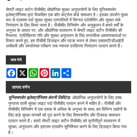
सेफ्टी लाइट कर्टन पीसीबीए औद्योगिक सुरक्षा अनुप्रयोगों के लिए यूनिक्सप्लोर
इलेक्ट्रॉनिक्स द्वारा विकसित एक कोर कंट्रोल बोर्ड समाधान है। इसका उपयोग मुख्य
रूप से प्रकाश पर्दा सुरक्षा सुरक्षा प्रणालियों में सिग्नल प्रोसेसिंग और सुरक्षा तर्क
नियंत्रण के लिए किया जाता है। पीसीबीए विनिर्माण और अनुकूलन में हमारे वर्षों के
अनुभव के आधार पर, और औद्योगिक वातावरण में सेफ्टी लाइट कर्टेन पीसीबीए की
स्थिरता, प्रतिक्रिया गति और सुरक्षा अनुपालन के लिए वास्तविक आवश्यकताओं पर
विचार करते हुए, हम पीसीबी डिजाइन और घटक चयन से लेकर एसएमटी/डीआईपी
असेंबली और कार्यात्मक परीक्षण तक व्यापक प्रक्रिया नियंत्रण प्रदान करते हैं।
जांच भेजें
Facebook
X
WhatsApp
Pinterest
LinkedIn
Share
उत्पाद वर्णन
यूनिक्सप्लोर इलेक्ट्रॉनिक्स कंपनी लिमिटेड
. औद्योगिक अनुप्रयोगों के लिए उच्च
गुणवत्ता वाली सुरक्षा लाइट पर्दा पीसीबीए प्रदान करने में माहिर है। पीसीबी और
पीसीबीए विनिर्माण में एक दशक से अधिक के अनुभव के साथ, हम विभिन्न उद्योगों के
लिए कड़े सुरक्षा मानकों को पूरा करने के लिए विश्वसनीय और टिकाऊ समाधान
प्रदान करते हैं। हमारे सेफ्टी लाइट कर्टेन पीसीबीए को चुनौतीपूर्ण वातावरण में
सुरक्षा, अनुपालन और इष्टतम प्रदर्शन सुनिश्चित करने के लिए डिज़ाइन किया गया
है।