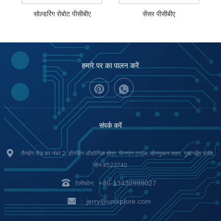
सोल्डरिंग रोबोट पीसीबीए
सेंसर पीसीबीए
हमारे पर का पालन करें
संपर्क करें
:सैनहेंग रोड का नंबर 2, होंगयिंग औद्योगिक क्षेत्र, फेंगगांग टाउन, डोंगगुआन शहर, गुआंग्डोंग प्रांत,
चीन #523740
+86-13430998027
टेलीफोन:
jerry@unixplore.com
: