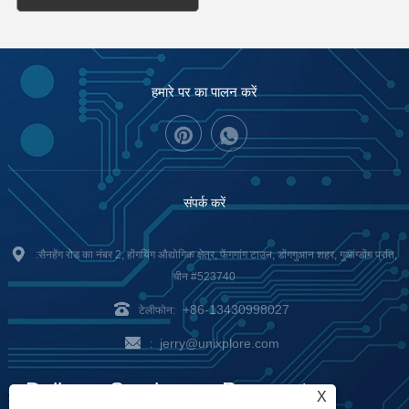
हमारे पर का पालन करें
संपर्क करें
:सैनहेंग रोड का नंबर 2, होंगयिंग औद्योगिक क्षेत्र, फेंगगांग टाउन, डोंगगुआन शहर, गुआंग्डोंग प्रांत,
चीन #523740
+86-13430998027
टेलीफोन:
jerry@unixplore.com
:
Delivery Service
Payment
X