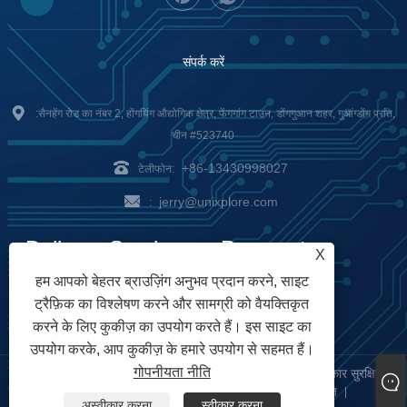
संपर्क करें
:सैनहेंग रोड का नंबर 2, होंगयिंग औद्योगिक क्षेत्र, फेंगगांग टाउन, डोंगगुआन शहर, गुआंग्डोंग प्रांत,
चीन #523740
+86-13430998027
टेलीफोन:
jerry@unixplore.com
:
Delivery Service
Payment
X
हम आपको बेहतर ब्राउज़िंग अनुभव प्रदान करने, साइट
Options
ट्रैफ़िक का विश्लेषण करने और सामग्री को वैयक्तिकृत
करने के लिए कुकीज़ का उपयोग करते हैं। इस साइट का
उपयोग करके, आप कुकीज़ के हमारे उपयोग से सहमत हैं।
गोपनीयता नीति
कॉपीराइट © 2023 यूनिक्सप्लोर इलेक्ट्रॉनिक्स कंपनी लिमिटेड सर्वाधिकार सुरक्षित
Links
Sitemap
RSS
XML
गोपनीयता नीति
|
|
|
|
|
अस्वीकार करना
स्वीकार करना